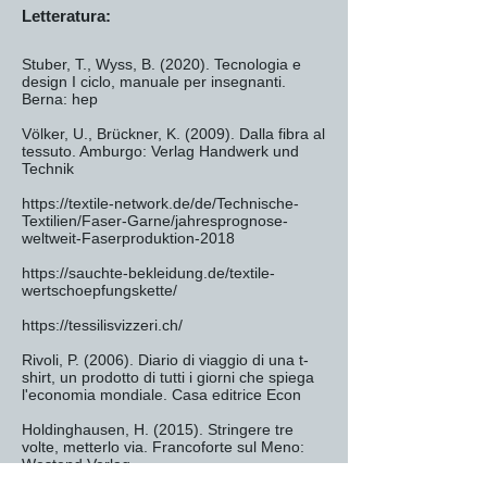
Letteratura:
Stuber, T., Wyss, B. (2020). Tecnologia e
design I ciclo, manuale per insegnanti.
Berna: hep
Völker, U., Brückner, K. (2009). Dalla fibra al
tessuto. Amburgo: Verlag Handwerk und
Technik
https://textile-network.de/de/Technische-
Textilien/Faser-Garne/jahresprognose-
weltweit-Faserproduktion-2018
https://sauchte-bekleidung.de/textile-
wertschoepfungskette/
https://tessilisvizzeri.ch/
Rivoli, P. (2006). Diario di viaggio di una t-
shirt, un prodotto di tutti i giorni che spiega
l'economia mondiale. Casa editrice Econ
Holdinghausen, H. (2015). Stringere tre
volte, metterlo via. Francoforte sul Meno:
Westend Verlag