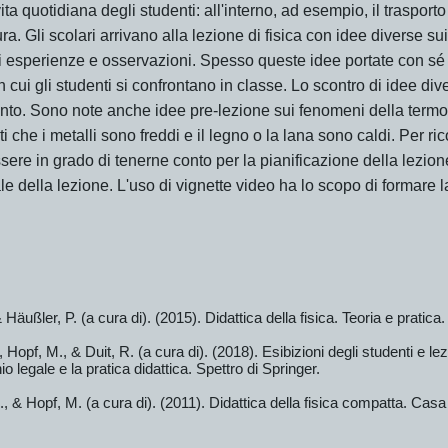
 vita quotidiana degli studenti: all'interno, ad esempio, il trasport
a. Gli scolari arrivano alla lezione di fisica con idee diverse sui 
di esperienze e osservazioni. Spesso queste idee portate con 
on cui gli studenti si confrontano in classe. Lo scontro di idee d
mento. Sono note anche idee pre-lezione sui fenomeni della ter
i che i metalli sono freddi e il legno o la lana sono caldi. Per ri
sere in grado di tenerne conto per la pianificazione della lezione
e della lezione. L'uso di vignette video ha lo scopo di formare 
 Häußler, P. (a cura di). (2015). Didattica della fisica. Teoria e pratica.
Hopf, M., & Duit, R. (a cura di). (2018). Esibizioni degli studenti e lezio
cinio legale e la pratica didattica. Spettro di Springer.
 & Hopf, M. (a cura di). (2011). Didattica della fisica compatta. Casa 