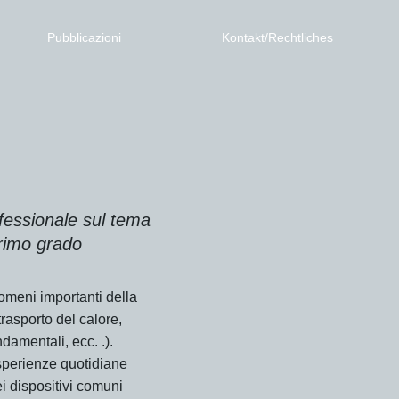
Pubblicazioni
Kontakt/Rechtliches
fessionale sul tema
primo grado
omeni importanti della
trasporto del calore,
ndamentali, ecc. .).
esperienze quotidiane
ei dispositivi comuni