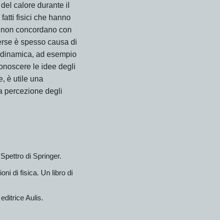
o del calore durante il
fatti fisici che hanno
sé non concordano con
iverse è spesso causa di
modinamica, ad esempio
conoscere le idee degli
, è utile una
la percezione degli
 Spettro di Springer.
ni di fisica. Un libro di
editrice Aulis.