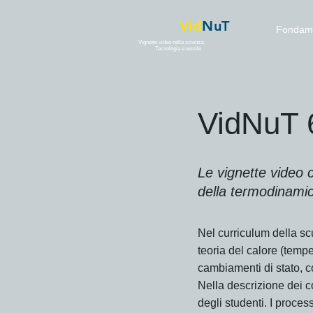
Vid
NuT
Fondame
Vignette video nella scienza,
Tecnologia e tessile
VidNuT 6
Le vignette video 
della termodinamica
Nel curriculum della sc
teoria del calore (tempe
cambiamenti di stato, co
Nella descrizione dei c
degli studenti. I proces