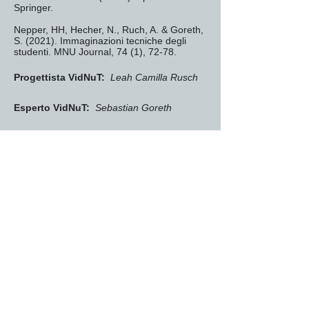
Springer.
Nepper, HH, Hecher, N., Ruch, A. & Goreth,
S. (2021). Immaginazioni tecniche degli
studenti. MNU Journal, 74 (1), 72-78.
Progettista VidNuT:
Leah Camilla Rusch
Esperto VidNuT:
Sebastian Goreth
Istituzione:
Università degli studi del Tirolo,
Istituto di ricerca e sviluppo per la didattica
e l'educazione
https://ph-tirol.ac.at/node/418
Alla panoramica