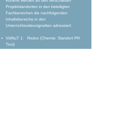
Konkret werden an den verschieden
Projektstandorten in den beteiligten
Fachbereichen die nachfolgenden
Inhaltsbereiche in den
Unterrichtsvideovignetten adressiert:
VidNuT 1: Redox (Chemie: Standort PH
Tirol)
VidNuT 2: Säure-Base (Chemie: Uni Wien)
VidNuT 3: Nature of Science (Chemie: PH
Heidelberg)
VidNuT 4: Optik (Physik: PH Schwäbisch
Gmünd)
VidNuT 5: Energieumwandlungen (Physik:
Uni Bozen)
VidNuT 6: Wärme (Physik: PH Tirol)
VidNuT 7: Roboter bzw. roboterähnliche
Maschinen (Technik: PH Tirol)
VidNuT 8: Elektrotechnik (Technik: PH
Ludwigsburg)
VidNuT 9: Mechanik/Energiebereitstellung