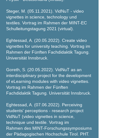
Steger, M.
(05.11.2021)
. VidNuT -
v
ideo
vignettes
in science, technology
und
t
extiles.
Vortrag im Rahmen der MINT-EC
Schulleitungstagung 2021 (virtual).
Eghtessad, A.
(20.05.
2022). Create video
vignettes for university teaching. Vortrag im
Rahmen
der Fünften Fachdidaktik Tagung.
Universität Innsbruck.
Goreth, S.
(20.05.2022)
. VidNuT as an
interdisciplinary project for the development
of eLearning modules with video vignettes.
Vortrag im Rahmen
der Fünften
Fachdidaktik Tagung. Universität Innsbruck.
Eghtessad, A.
(07.06.2022)
. Perceiving
students' perceptions - research project
VidNuT (video vignettes in science,
technique und textile. Vortrag im
Rahmen
des MINT-Forschungssymposiums
der Pädagogischen Hochschule Tirol. PHT.