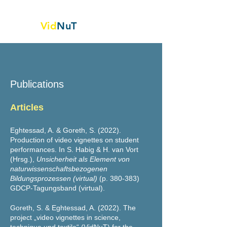
Vid
NuT
Video vignettes in science,
Technology and textile
Publications
Articles
Eghtessad, A. & Goreth, S. (2022).
Production of video vignettes on student
performances. In S. Habig & H. van Vort
(Hrsg.),
Unsicherheit als Element von
naturwissenschaftsbezogenen
Bildungsprozessen (virtual)
(p. 380-383)
GDCP-Tagungsband (virtual).
Goreth, S. & Eghtessad, A. (2022). The
project „
v
ideo vignettes
in science,