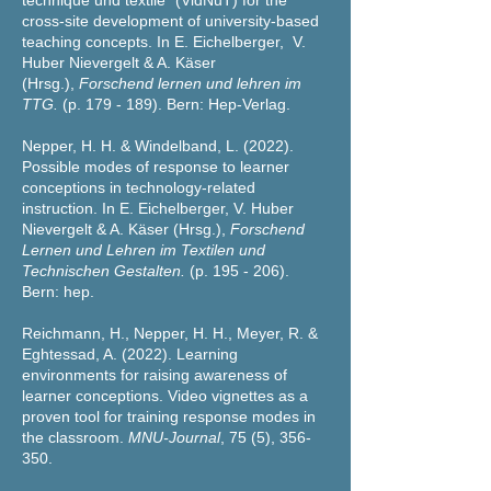
technique
und t
extile
“ (VidNuT) for the
cross-site development of university-based
teaching concepts. In E. Eichelberger, V.
Huber Nievergelt & A. Käser
(Hrsg.),
Forschend lernen und lehren im
TTG.
(p. 179 - 189). Bern: Hep-Verlag.
Nepper, H. H. & Windelband, L. (2022).
Possible modes of response to learner
conceptions in technology-related
instruction. In E. Eichelberger, V. Huber
Nievergelt & A. Käser (Hrsg.),
Forschend
Lernen und Lehren im Textilen und
Technischen Gestalten.
(p. 195 - 206).
Bern: hep.
Reichmann, H., Nepper, H. H., Meyer, R. &
Eghtessad, A. (2022). Learning
environments for raising awareness of
learner conceptions. Video vignettes as a
proven tool for training response modes in
the classroom.
MNU-Journal
, 75 (5), 356-
350.