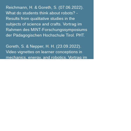
Reichmann, H. & Goreth, S.
(07.06.2022)
.
What do students think about robots? -
Results from qualitative studies in the
subjects of science and crafts. Vortrag im
Rahmen des MINT-Forschungssymposiums
der Pädagogischen Hochschule Tirol. PHT.
Goreth, S. & Nepper, H. H.
(23.09.2022)
.
Video vignettes on learner conceptions in
mechanics, energy, and robotics. Vortrag im
Rahmen der DGTB-Jahrestagung.
Hochschule Reutlingen.
Reichmann, H. & Goreth, S.
(24.09.2022)
.
Students perception to robots and robot-like
machines. Vortrag im Rahmen der DGTB-
Jahrestagung. Hochschule Reutlingen.
Nepper, H. H.
(18.11.2022)
. Video vignettes
in science, technology and textiles.
Impulsvortrag zum Erasmus+ Projekt.
Landesfachschaft Technikdidaktik Baden-
Württemberg. Freiburg im Breisgau (virtual).