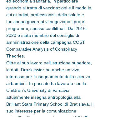
ed economia sanitaria, in particolare
quando si tratta di vaccinazioni e il modo in
cui cittadini, professionisti della salute e
funzionari governativi negoziano i propri
programmi, spesso conflittuali.
Dal
2016-
2020
è stata membro del consiglio di
amministrazione della campagna COST
Comparative Analysis of Conspiracy
Theories.
Oltre al suo lavoro nell'istruzione superiore,
la dott. Drazkiewicz ha anche un vivo
interesse per l'insegnamento della scienza
ai bambini. In passato ha lavorato con la
Children's University di Varsavia,
attualmente insegna antropologia alla
Brilliant Stars Primary School di Bratislava. Il
suo interesse per la comunicazione
scientifica l'ha portata al progetto VidNuT,
dove supporta i team coinvolti nella
produzione di vignette offrendo
approfondimenti antropologici