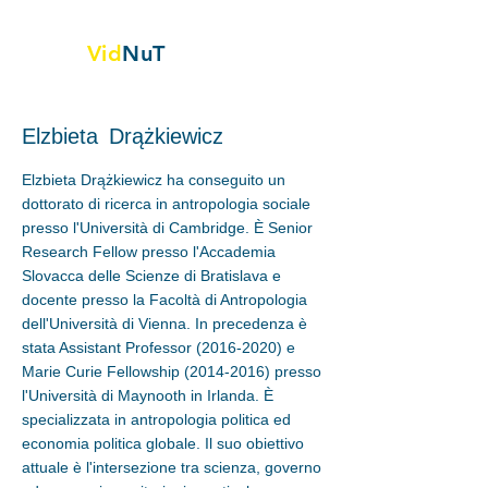
Vid
NuT
Vignette video nella scienza,
Tecnologia e tessile
Elzbieta
Drążkiewicz
Elzbieta Drążkiewicz ha conseguito un
dottorato di ricerca in antropologia sociale
presso l'Università di Cambridge. È Senior
Research Fellow presso l'Accademia
Slovacca delle Scienze di Bratislava e
docente presso la Facoltà di Antropologia
dell'Università di Vienna. In precedenza è
stata Assistant Professor
(2016-2020)
e
Marie Curie Fellowship
(2014-2016)
presso
l'Università di Maynooth in Irlanda. È
specializzata in antropologia politica ed
economia politica globale. Il suo obiettivo
attuale è l'intersezione tra scienza, governo