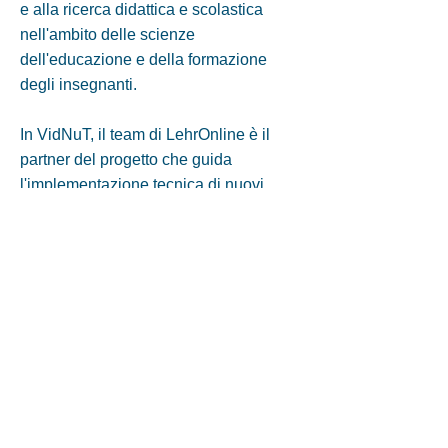
e alla ricerca didattica e scolastica
nell'ambito delle scienze
dell'educazione e della formazione
degli insegnanti.
In VidNuT, il team di LehrOnline è il
partner del progetto che guida
l'implementazione tecnica di nuovi
formati di attività interattive per l'analisi
delle vignette video nel portale.
Insieme all'intero consorzio del
progetto, viene discusso, sviluppato,
testato e valutato come la promozione
della percezione dell'insegnamento
professionale da parte degli studenti
possa essere ottimizzata attraverso
l'interconnessione di formati video e
attività.