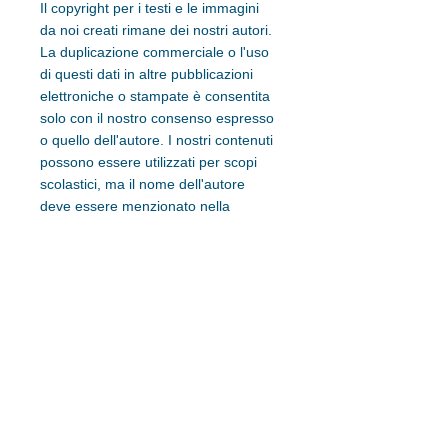
Il copyright per i testi e le immagini
da noi creati rimane dei nostri autori.
La duplicazione commerciale o l'uso
di questi dati in altre pubblicazioni
elettroniche o stampate è consentita
solo con il nostro consenso espresso
o quello dell'autore. I nostri contenuti
possono essere utilizzati per scopi
scolastici, ma il nome dell'autore
deve essere menzionato nella
pagina. L'autore non si assume
alcuna responsabilità per riferimenti
diretti o indiretti a siti web di altri
fornitori che sono al di fuori della sua
area di responsabilità. I nomi di
marchi e società elencati su questa
piattaforma sono soggetti ai rispettivi
marchi, copyright e altri diritti di
protezione.
3. Trova informazioni sul