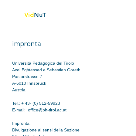
Vid
NuT
Vignette video nella scienza,
Tecnologia e tessile
impronta
Università Pedagogica del Tirolo
Axel Eghtessad e Sebastian Goreth
Pastorstrasse 7
A-6010 Innsbruck
Austria
Tel.: +
43- (0) 512-59923
E-mail:
office@ph-tirol.ac.at
Impronta:
Divulgazione ai sensi della Sezione