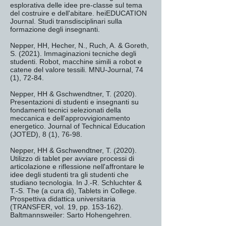
esplorativa delle idee pre-classe sul tema
del costruire e dell'abitare. heiEDUCATION
Journal. Studi transdisciplinari sulla
formazione degli insegnanti.
Nepper, HH, Hecher, N., Ruch, A. & Goreth,
S. (2021). Immaginazioni tecniche degli
studenti. Robot, macchine simili a robot e
catene del valore tessili. MNU-Journal, 74
(1), 72-84.
Nepper, HH & Gschwendtner, T. (2020).
Presentazioni di studenti e insegnanti su
fondamenti tecnici selezionati della
meccanica e dell'approvvigionamento
energetico. Journal of Technical Education
(JOTED), 8 (1), 76-98.
Nepper, HH & Gschwendtner, T. (2020).
Utilizzo di tablet per avviare processi di
articolazione e riflessione nell'affrontare le
idee degli studenti tra gli studenti che
studiano tecnologia. In J.-R. Schluchter &
T.-S. The (a cura di), Tablets in College.
Prospettiva didattica universitaria
(TRANSFER, vol. 19, pp. 153-162).
Baltmannsweiler: Sarto Hohengehren.