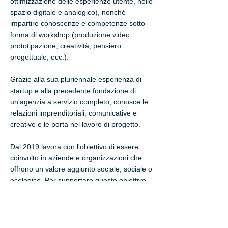
ottimizzazione delle esperienze utente, nello
spazio digitale e analogico), nonché
impartire conoscenze e competenze sotto
forma di workshop (produzione video,
prototipazione, creatività, pensiero
progettuale, ecc.).
Grazie alla sua pluriennale esperienza di
startup e alla precedente fondazione di
un'agenzia a servizio completo, conosce le
relazioni imprenditoriali, comunicative e
creative e le porta nel lavoro di progetto.
Dal 2019 lavora con l'obiettivo di essere
coinvolto in aziende e organizzazioni che
offrono un valore aggiunto sociale, sociale o
ecologico. Per supportare questo obiettivo,
fonda nello stesso anno un collettivo di
designer che perseguono proprio questo
obiettivo.