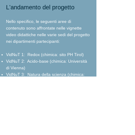
L'andamento del progetto
Nello specifico, le seguenti aree di
contenuto sono affrontate nelle vignette
video didattiche nelle varie sedi del progetto
nei dipartimenti partecipanti:
VidNuT 1:
Redox (chimica: sito PH Tirol)
VidNuT 2:
Acido-base (chimica: Università
di Vienna)
VidNuT 3:
Natura della scienza (chimica:
PH Heidelberg)
VidNuT 4:
Ottica (Fisica: PH Schwäbisch
Gmünd)
VidNuT 5:
Conversioni energetiche (fisica:
Università di Bolzano)
VidNuT 6:
Calore (fisica: PH Tirol)
VidNuT 7:
Robot o macchine simili a robot
(tecnologia: PH Tirol)
VidNuT 8:
Ingegneria elettrica (tecnologia: