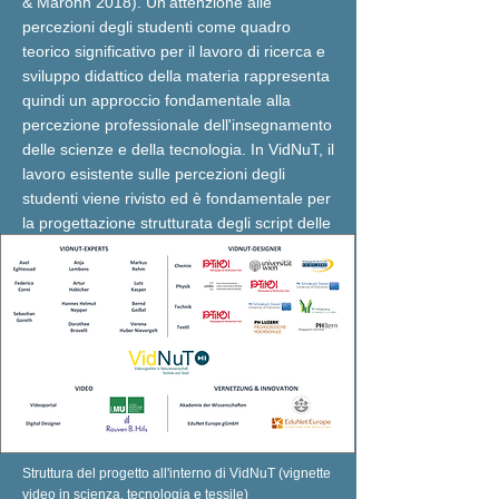
& Marohn 2018). Un'attenzione alle
percezioni degli studenti come quadro
teorico significativo per il lavoro di ricerca e
sviluppo didattico della materia rappresenta
quindi un approccio fondamentale alla
percezione professionale dell'insegnamento
delle scienze e della tecnologia. In VidNuT, il
lavoro esistente sulle percezioni degli
studenti viene rivisto ed è fondamentale per
la progettazione strutturata degli script delle
vignette.
Struttura del progetto all'interno di VidNuT (vignette
video in scienza, tecnologia e tessile)